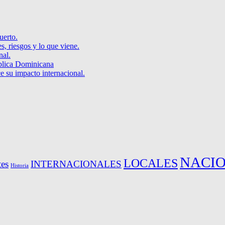
uerto.
s, riesgos y lo que viene.
nal.
blica Dominicana
e su impacto internacional.
NACI
LOCALES
es
INTERNACIONALES
Historia