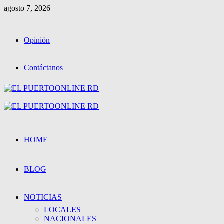
Saltar
agosto 7, 2026
al
contenido
Opinión
Contáctanos
Menú
primario
HOME
BLOG
NOTICIAS
LOCALES
NACIONALES