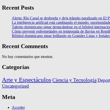
Recent Posts
Alerta: Río Casuí se desborda y deja tránsito paralizado en El P
La inteligencia artificial está cambiando el mundo: oportunidade
Talento dominicano sigue destacándose en el béisbol internacio
Cómo prevenir enfermedades en temporada de lluvias en Repú
Béisbol dominicano sigue brillando en Grandes Ligas y fortalec
Recent Comments
No hay comentarios que mostrar.
Categorías
Arte y Espectáculos
Ciencia y Tecnología
Deport
Uncategorized
Meta
Acceder