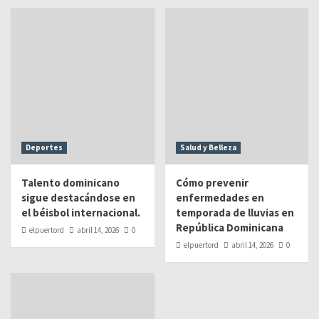
Deportes
Salud y Belleza
Talento dominicano
Cómo prevenir
sigue destacándose en
enfermedades en
el béisbol internacional.
temporada de lluvias en
República Dominicana
elpuertord
abril 14, 2026
0
elpuertord
abril 14, 2026
0