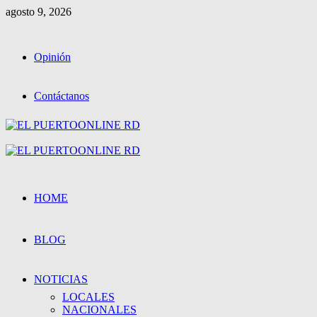
Saltar
agosto 9, 2026
al
contenido
Opinión
Contáctanos
Menú
primario
HOME
BLOG
NOTICIAS
LOCALES
NACIONALES