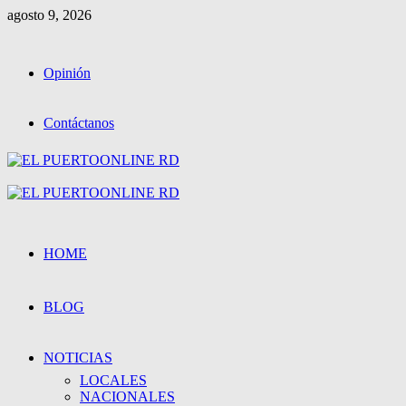
Saltar
agosto 9, 2026
al
contenido
Opinión
Contáctanos
Menú
primario
HOME
BLOG
NOTICIAS
LOCALES
NACIONALES