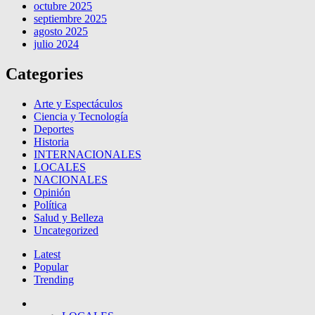
octubre 2025
septiembre 2025
agosto 2025
julio 2024
Categories
Arte y Espectáculos
Ciencia y Tecnología
Deportes
Historia
INTERNACIONALES
LOCALES
NACIONALES
Opinión
Política
Salud y Belleza
Uncategorized
Latest
Popular
Trending