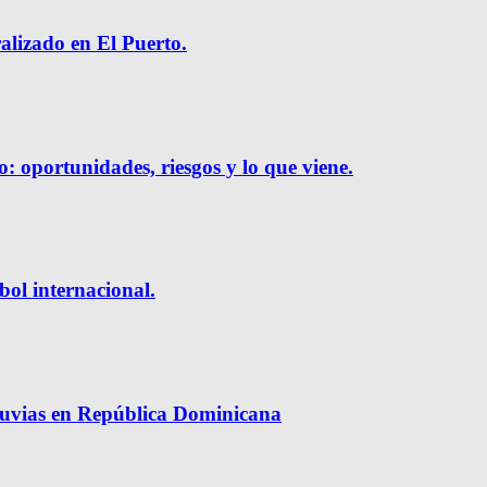
ralizado en El Puerto.
o: oportunidades, riesgos y lo que viene.
bol internacional.
luvias en República Dominicana