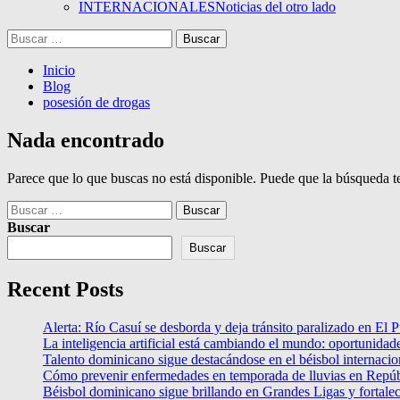
INTERNACIONALES
Noticias del otro lado
Buscar:
Inicio
Blog
posesión de drogas
Nada encontrado
Parece que lo que buscas no está disponible. Puede que la búsqueda t
Buscar:
Buscar
Buscar
Recent Posts
Alerta: Río Casuí se desborda y deja tránsito paralizado en El P
La inteligencia artificial está cambiando el mundo: oportunidade
Talento dominicano sigue destacándose en el béisbol internacio
Cómo prevenir enfermedades en temporada de lluvias en Repú
Béisbol dominicano sigue brillando en Grandes Ligas y fortalec