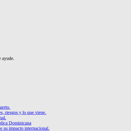
e ayude.
uerto.
s, riesgos y lo que viene.
nal.
blica Dominicana
e su impacto internacional.