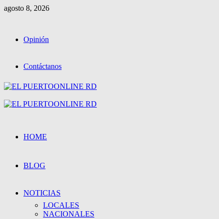
Saltar
agosto 8, 2026
al
contenido
Opinión
Contáctanos
Menú
primario
HOME
BLOG
NOTICIAS
LOCALES
NACIONALES