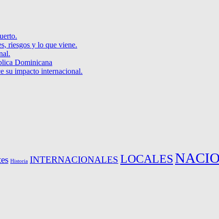
uerto.
s, riesgos y lo que viene.
nal.
blica Dominicana
e su impacto internacional.
NACI
LOCALES
es
INTERNACIONALES
Historia