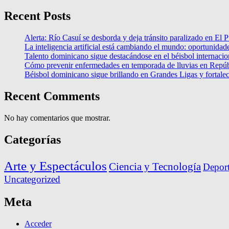
Recent Posts
Alerta: Río Casuí se desborda y deja tránsito paralizado en El P
La inteligencia artificial está cambiando el mundo: oportunidade
Talento dominicano sigue destacándose en el béisbol internacio
Cómo prevenir enfermedades en temporada de lluvias en Repú
Béisbol dominicano sigue brillando en Grandes Ligas y fortalec
Recent Comments
No hay comentarios que mostrar.
Categorías
Arte y Espectáculos
Ciencia y Tecnología
Deport
Uncategorized
Meta
Acceder