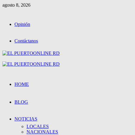
Saltar
agosto 8, 2026
al
contenido
Opinión
Contáctanos
Menú
primario
HOME
BLOG
NOTICIAS
LOCALES
NACIONALES