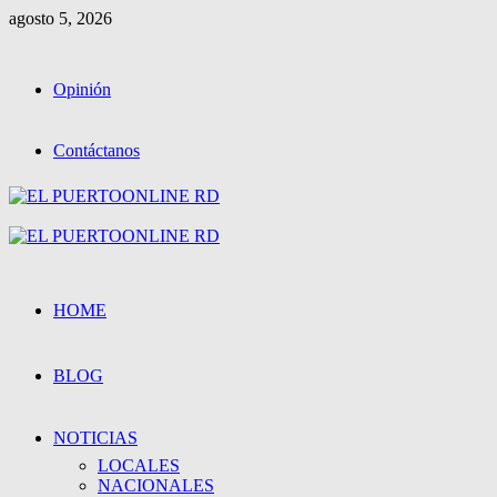
Saltar
agosto 5, 2026
al
contenido
Opinión
Contáctanos
Menú
primario
HOME
BLOG
NOTICIAS
LOCALES
NACIONALES