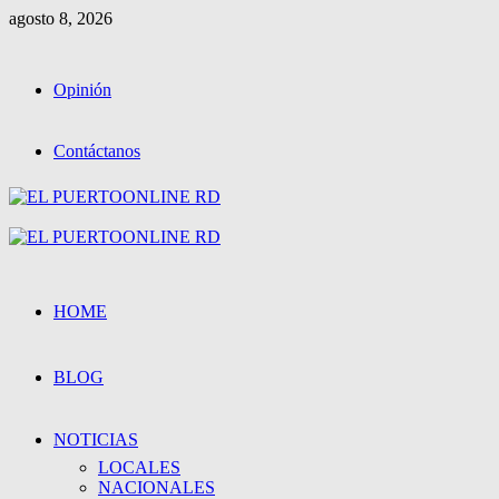
Saltar
agosto 8, 2026
al
contenido
Opinión
Contáctanos
Menú
primario
HOME
BLOG
NOTICIAS
LOCALES
NACIONALES