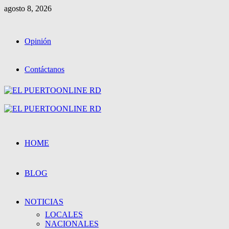
Saltar
agosto 8, 2026
al
contenido
Opinión
Contáctanos
Menú
primario
HOME
BLOG
NOTICIAS
LOCALES
NACIONALES